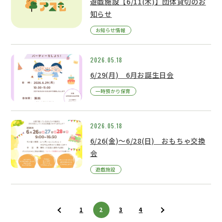
遊戯施設【6/11(木)】団体貸切のお
知らせ
お知らせ情報
2026.05.18
6/29(月) 6月お誕生日会
一時預かり保育
2026.05.18
6/26(金)～6/28(日) おもちゃ交換
会
遊戯施設
1
2
3
4