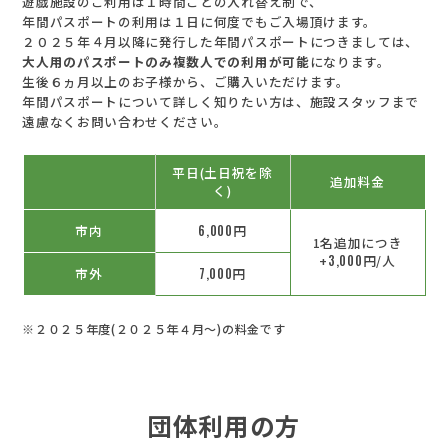
遊戯施設のご利用は１時間ごとの入れ替え制で、
年間パスポートの利用は１日に何度でもご入場頂けます。
２０２５年４月以降に発行した年間パスポートにつきましては、
大人用のパスポートのみ複数人での利用が可能
になります。
生後６ヵ月以上のお子様から、ご購入いただけます。
年間パスポートについて詳しく知りたい方は、施設スタッフまで
遠慮なくお問い合わせください。
平日(土日祝を除
追加料金
く)
市内
6,000
円
1名追加につき
+
3,000
円/人
市外
7,000
円
※２０２５年度(２０２５年４月～)の料金です
団体利用の方